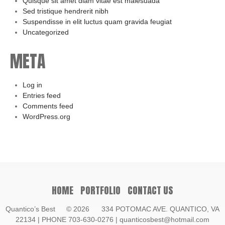
Quisque sit amet diam vitae est malesuada
Sed tristique hendrerit nibh
Suspendisse in elit luctus quam gravida feugiat
Uncategorized
META
Log in
Entries feed
Comments feed
WordPress.org
HOME
PORTFOLIO
CONTACT US
Quantico’s Best
© 2026 334 POTOMAC AVE. QUANTICO, VA
22134 | PHONE 703-630-0276 | quanticosbest@hotmail.com