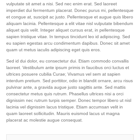
vulputate sit amet a nisi. Sed nec enim erat. Sed laoreet
imperdiet dui fermentum placerat. Donec purus mi, pellentesque
et congue at, suscipit ac justo. Pellentesque et augue quis libero
aliquam lacinia. Pellentesque a elit vitae nisl vulputate bibendum
aliquet quis velit. Integer aliquet cursus erat, in pellentesque
sapien tristique vitae. In tempus tincidunt leo id adipiscing. Sed
eu sapien egestas arcu condimentum dapibus. Donec sit amet
quam ut metus iaculis adipiscing eget quis eros.
Sed id dui dolor, eu consectetur dui. Etiam commodo convallis
laoreet. Vestibulum ante ipsum primis in faucibus orci luctus et
ultrices posuere cubilia Curae; Vivamus vel sem at sapien
interdum pretium. Sed porttitor, odio in blandit ornare, arcu risus
pulvinar ante, a gravida augue justo sagittis ante. Sed mattis
consectetur metus quis rutrum. Phasellus ultrices nisi a orci
dignissim nec rutrum turpis semper. Donec tempor libero ut nisl
lacinia vel dignissim lacus tristique. Etiam accumsan velit in
quam laoreet sollicitudin. Mauris euismod lacus ut magna
placerat ac molestie augue consequat.