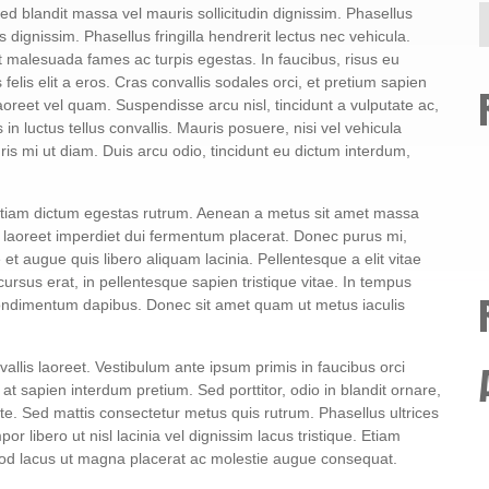
ed blandit massa vel mauris sollicitudin dignissim. Phasellus
 dignissim. Phasellus fringilla hendrerit lectus nec vehicula.
t malesuada fames ac turpis egestas. In faucibus, risus eu
 felis elit a eros. Cras convallis sodales orci, et pretium sapien
 laoreet vel quam. Suspendisse arcu nisl, tincidunt a vulputate ac,
 in luctus tellus convallis. Mauris posuere, nisi vel vehicula
is mi ut diam. Duis arcu odio, tincidunt eu dictum interdum,
. Etiam dictum egestas rutrum. Aenean a metus sit amet massa
d laoreet imperdiet dui fermentum placerat. Donec purus mi,
 et augue quis libero aliquam lacinia. Pellentesque a elit vitae
 cursus erat, in pellentesque sapien tristique vitae. In tempus
 condimentum dapibus. Donec sit amet quam ut metus iaculis
llis laoreet. Vestibulum ante ipsum primis in faucibus orci
at sapien interdum pretium. Sed porttitor, odio in blandit ornare,
nte. Sed mattis consectetur metus quis rutrum. Phasellus ultrices
r libero ut nisl lacinia vel dignissim lacus tristique. Etiam
smod lacus ut magna placerat ac molestie augue consequat.