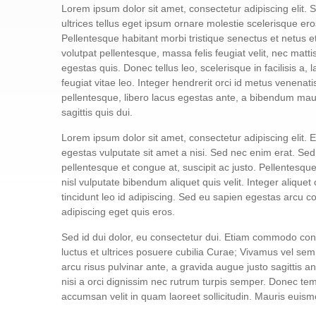
Lorem ipsum dolor sit amet, consectetur adipiscing elit. S
ultrices tellus eget ipsum ornare molestie scelerisque eros
Pellentesque habitant morbi tristique senectus et netus e
volutpat pellentesque, massa felis feugiat velit, nec mattis
egestas quis. Donec tellus leo, scelerisque in facilisis a,
feugiat vitae leo. Integer hendrerit orci id metus venenatis
pellentesque, libero lacus egestas ante, a bibendum maur
sagittis quis dui.
Lorem ipsum dolor sit amet, consectetur adipiscing elit
egestas vulputate sit amet a nisi. Sed nec enim erat. Se
pellentesque et congue at, suscipit ac justo. Pellentesque
nisl vulputate bibendum aliquet quis velit. Integer aliquet
tincidunt leo id adipiscing. Sed eu sapien egestas arcu
adipiscing eget quis eros.
Sed id dui dolor, eu consectetur dui. Etiam commodo conva
luctus et ultrices posuere cubilia Curae; Vivamus vel sem 
arcu risus pulvinar ante, a gravida augue justo sagittis a
nisi a orci dignissim nec rutrum turpis semper. Donec tempo
accumsan velit in quam laoreet sollicitudin. Mauris eui