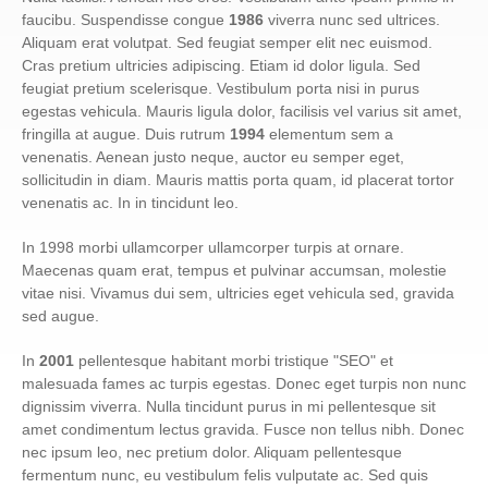
faucibu. Suspendisse congue
1986
viverra nunc sed ultrices.
Aliquam erat volutpat. Sed feugiat semper elit nec euismod.
Cras pretium ultricies adipiscing. Etiam id dolor ligula. Sed
feugiat pretium scelerisque. Vestibulum porta nisi in purus
egestas vehicula. Mauris ligula dolor, facilisis vel varius sit amet,
fringilla at augue. Duis rutrum
1994
elementum sem a
venenatis. Aenean justo neque, auctor eu semper eget,
sollicitudin in diam. Mauris mattis porta quam, id placerat tortor
venenatis ac. In in tincidunt leo.
In 1998 morbi ullamcorper ullamcorper turpis at ornare.
Maecenas quam erat, tempus et pulvinar accumsan, molestie
vitae nisi. Vivamus dui sem, ultricies eget vehicula sed, gravida
sed augue.
In
2001
pellentesque habitant morbi tristique "SEO" et
malesuada fames ac turpis egestas. Donec eget turpis non nunc
dignissim viverra. Nulla tincidunt purus in mi pellentesque sit
amet condimentum lectus gravida. Fusce non tellus nibh. Donec
nec ipsum leo, nec pretium dolor. Aliquam pellentesque
fermentum nunc, eu vestibulum felis vulputate ac. Sed quis