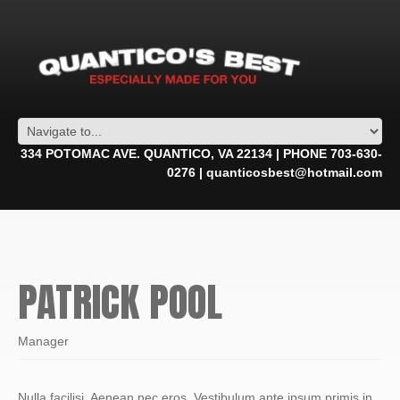
334 POTOMAC AVE. QUANTICO, VA 22134 | PHONE 703-630-
0276 | quanticosbest@hotmail.com
PATRICK POOL
Manager
Nulla facilisi. Aenean nec eros. Vestibulum ante ipsum primis in